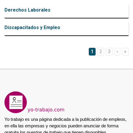
Derechos Laborales
Discapacitados y Empleo
Paginación
Página
1
Page
2
Page
3
actual
Yo trabajo es una página dedicada a la publicación de empleos, 
en ella las empresas y negocios pueden anunciar de forma 
gratuita los puestos de trabajo que tienen disponibles. 