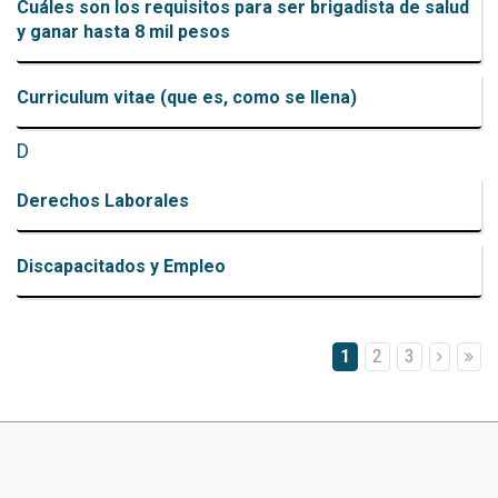
Cuáles son los requisitos para ser brigadista de salud
y ganar hasta 8 mil pesos
Curriculum vitae (que es, como se llena)
D
Derechos Laborales
Discapacitados y Empleo
Paginación
Página
1
Page
2
Page
3
actual