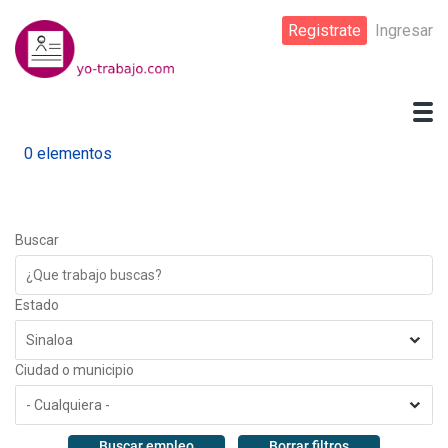
Pasar
Registrate
Ingresar
al
contenido
principal
0 elementos
Buscar
Estado
Ciudad o municipio