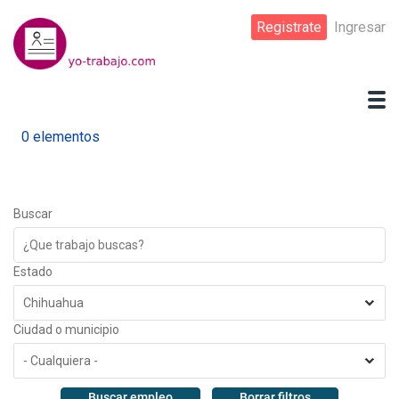
Pasar
Registrate
Ingresar
al
contenido
principal
0 elementos
Buscar
Estado
Ciudad o municipio